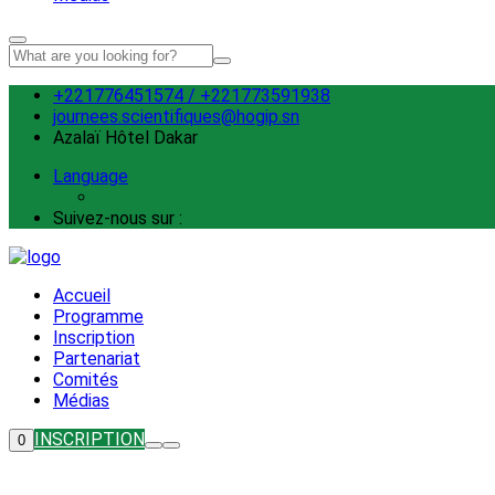
+221776451574 / +221773591938
journees.scientifiques@hogip.sn
Azalaï Hôtel Dakar
Language
Suivez-nous sur :
Accueil
Programme
Inscription
Partenariat
Comités
Médias
INSCRIPTION
0