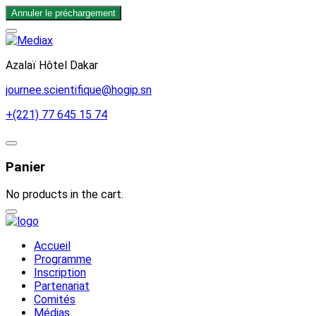
Annuler le préchargement
Azalaï Hôtel Dakar
journee.scientifique@hogip.sn
+(221) 77 645 15 74
Panier
No products in the cart.
Accueil
Programme
Inscription
Partenariat
Comités
Médias