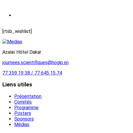
Wishlist
Home
Wishlist
[rtsb_wishlist]
Azalaï Hôtel Dakar
journees.scientifiques@hogip.sn
77 359 19 38 / 77 645 15 74
Liens utiles
Présentation
Comités
Programme
Posters
Sponsors
Médias