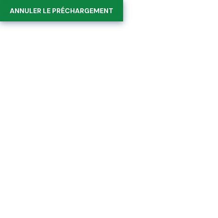
Suivez-nous sur :
ANNULER LE PRÉCHARGEMENT
0
Catégorie :
Neurology
Home
Neurology